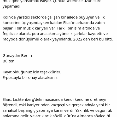
müziğine yansıtmak istiyor. Çünkü: Yeterince uzun süre
i
yapamadı.
Köln'de yaratıcı sektörde çalışan bir ailede büyüyen ve ilk
konserine üç yaşındayken katılan Elias'ın arkasında zaten
başarılı bir müzik kariyeri var. Farklı bir isim altında ve
İngilizce olarak, pop ana akıma yönelik şarkılar kaydetti ve
radyoda dönüşümlü olarak yayınlandı. 2022'den beri bu bitti.
Günaydın Berlin
Bülten
Kayıt olduğunuz için teşekkürler.
E-postayla bir onay alacaksınız.
Elias, Lichtenberg'deki masasında kendi kendine üretmeyi
öğrendi, eski kariyerinden vazgeçti ve gerçek adıyla yeni bir
sanatsal başlangıç yapmaya karar verdi. Yakınlık ve özgünlük
anlamına gelir. Ve artık açık sözlü, dürüst Almanca söylediği