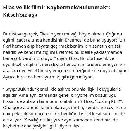
Elias ve ilk filmi “Kaybetmek/Bulunmak”:
Kitsch'siz aşk
Dürüst ve gerçek, Elias'ın yeni müziği böyle olmalı. Çoğunu
eğimli çatısı altında kendisinin üretmesi de buna uyuyor: “Bir
fikri hemen alıp hayata geçirmek benim için sanatın en saf
halidir. Ve kendi müziğimi üretmek bu ideale yaklaşmamda
bana çok yardımcı oluyor” diyor Elias. Bu dürtüsellik ve
oyunbazlık eğilimi, neredeyse her zaman öngörülemeyen ve
ara sıra deneysel bir şeyler içeren müziğinde de duyulabiliyor;
Ayrıca biraz da benziyormuş gibi görünüyor.
“Kayıp/Bulundu” genellikle aşk ve onunla ilişkili duygularla
ilgilidir. Ama aynı zamanda genel bir yönelim bozukluğu
hissini de anlatan bir albüm olabilir mi? Elias, “Losing Pt. 2”.
Ona göre albüme hakim olan aşk motifi, kendisi ve çevresine
dair pek çok soru içeren lirik benliğin kişisel keşif sürecini de
ele alıyor: “Sevdiğiniz kişiyi ve aynı zamanda kendinizi de
kaybetme endişesiyle ilgili” diyor Elias. .