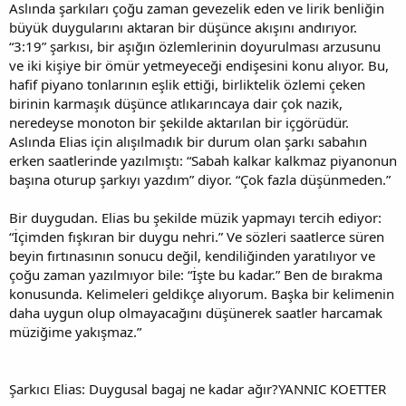
Aslında şarkıları çoğu zaman gevezelik eden ve lirik benliğin
büyük duygularını aktaran bir düşünce akışını andırıyor.
“3:19” şarkısı, bir aşığın özlemlerinin doyurulması arzusunu
ve iki kişiye bir ömür yetmeyeceği endişesini konu alıyor. Bu,
hafif piyano tonlarının eşlik ettiği, birliktelik özlemi çeken
birinin karmaşık düşünce atlıkarıncaya dair çok nazik,
neredeyse monoton bir şekilde aktarılan bir içgörüdür.
Aslında Elias için alışılmadık bir durum olan şarkı sabahın
erken saatlerinde yazılmıştı: “Sabah kalkar kalkmaz piyanonun
başına oturup şarkıyı yazdım” diyor. “Çok fazla düşünmeden.”
Bir duygudan. Elias bu şekilde müzik yapmayı tercih ediyor:
“İçimden fışkıran bir duygu nehri.” Ve sözleri saatlerce süren
beyin fırtınasının sonucu değil, kendiliğinden yaratılıyor ve
çoğu zaman yazılmıyor bile: “İşte bu kadar.” Ben de bırakma
konusunda. Kelimeleri geldikçe alıyorum. Başka bir kelimenin
daha uygun olup olmayacağını düşünerek saatler harcamak
müziğime yakışmaz.”
Şarkıcı Elias: Duygusal bagaj ne kadar ağır?YANNIC KOETTER