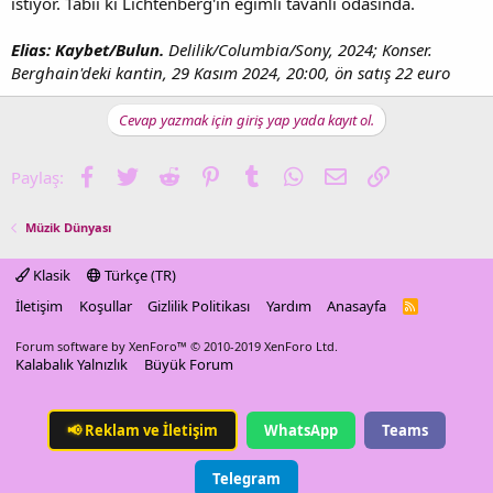
istiyor. Tabii ki Lichtenberg'in eğimli tavanlı odasında.
Elias: Kaybet/Bulun.
Delilik/Columbia/Sony, 2024; Konser.
Berghain'deki kantin, 29 Kasım 2024, 20:00, ön satış 22 euro
Cevap yazmak için giriş yap yada kayıt ol.
Facebook
Twitter
Reddit
Pinterest
Tumblr
WhatsApp
E-posta
Link
Paylaş:
Müzik Dünyası
Klasik
Türkçe (TR)
İletişim
Koşullar
Gizlilik Politikası
Yardım
Anasayfa
R
S
S
Forum software by XenForo™
© 2010-2019 XenForo Ltd.
Kalabalık Yalnızlık
Büyük Forum
📢
Reklam ve İletişim
WhatsApp
Teams
Telegram