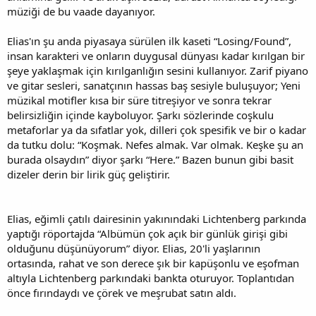
müziği de bu vaade dayanıyor.
Elias'ın şu anda piyasaya sürülen ilk kaseti “Losing/Found”,
insan karakteri ve onların duygusal dünyası kadar kırılgan bir
şeye yaklaşmak için kırılganlığın sesini kullanıyor. Zarif piyano
ve gitar sesleri, sanatçının hassas baş sesiyle buluşuyor; Yeni
müzikal motifler kısa bir süre titreşiyor ve sonra tekrar
belirsizliğin içinde kayboluyor. Şarkı sözlerinde coşkulu
metaforlar ya da sıfatlar yok, dilleri çok spesifik ve bir o kadar
da tutku dolu: “Koşmak. Nefes almak. Var olmak. Keşke şu an
burada olsaydın” diyor şarkı “Here.” Bazen bunun gibi basit
dizeler derin bir lirik güç geliştirir.
Elias, eğimli çatılı dairesinin yakınındaki Lichtenberg parkında
yaptığı röportajda “Albümün çok açık bir günlük girişi gibi
olduğunu düşünüyorum” diyor. Elias, 20'li yaşlarının
ortasında, rahat ve son derece şık bir kapüşonlu ve eşofman
altıyla Lichtenberg parkındaki bankta oturuyor. Toplantıdan
önce fırındaydı ve çörek ve meşrubat satın aldı.