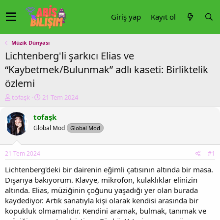
Giriş yap
Kayıt ol
Müzik Dünyası
Lichtenberg'li şarkıcı Elias ve
“Kaybetmek/Bulunmak” adlı kaseti: Birliktelik
özlemi
K
B
tofaşk
21 Tem 2024
o
a
n
ş
tofaşk
u
l
Global Mod
Global Mod
y
a
u
n
b
g
21 Tem 2024
#1
a
ı
ş
ç
Lichtenberg'deki bir dairenin eğimli çatısının altında bir masa.
l
t
Dışarıya bakıyorum. Klavye, mikrofon, kulaklıklar elinizin
a
a
altında. Elias, müziğinin çoğunu yaşadığı yer olan burada
t
r
kaydediyor. Artık sanatıyla kişi olarak kendisi arasında bir
a
i
kopukluk olmamalıdır. Kendini aramak, bulmak, tanımak ve
n
h