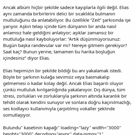
Ancak albüm hiçbir şekilde sadece kayıplarla ilgili değil. Elias
aynı zamanda birbirlerini delici bir sıcaklıkla bulmanın
mutluluğunu da anlatabiliyor. Bu özellikle “Zeit” şarkısında işe
yarıyor. Aşkın telaşı içinde tüm dünyanın bir anda nasıl
anlamsız hale geldiğini anlatıyor; aşıklar zamansız bir
mutluluğa nasıl kayboluyorlar: “Artık düşünmüyorsunuz:
Bugün başka randevular var mı? Nereye gitmem gerekiyor?
Saat kaç? Bunun yerine, tamamen bu harika boşluğun
içindesiniz” diyor Elias.
Elias hepimizin bir şekilde bildiği bu anı yakalamak istedi.
Böyle bir şarkının kulağa sevimsiz veya basmakalıp
gelmemesi o kadar kolay değil. Ancak Elias başarılı oluyor
çünkü mutluluk kırılganlığında yakalanıyor. Dış dünya, tüm
stresi, zorlukları ve zorluklarıyla şarkının altında karanlık bir
tehdit olarak kendini sunuyor ve sonlara doğru kaçınılmazlığı,
ses kodlayıcı kullanımıyla çarpıtılmış vokaller şeklinde
somutlaşıyor.
Bulundu" kasetinin kapağı" loading="lazy" width="3000"
height="3000" decoding="async" data-nimg="1"