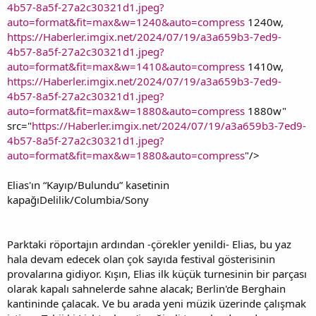
4b57-8a5f-27a2c30321d1.jpeg?
auto=format&fit=max&w=1240&auto=compress
1240w,
https://Haberler.imgix.net/2024/07/19/a3a659b3-7ed9-
4b57-8a5f-27a2c30321d1.jpeg?
auto=format&fit=max&w=1410&auto=compress
1410w,
https://Haberler.imgix.net/2024/07/19/a3a659b3-7ed9-
4b57-8a5f-27a2c30321d1.jpeg?
auto=format&fit=max&w=1880&auto=compress
1880w"
src="
https://Haberler.imgix.net/2024/07/19/a3a659b3-7ed9-
4b57-8a5f-27a2c30321d1.jpeg?
auto=format&fit=max&w=1880&auto=compress
"/>
Elias'ın “Kayıp/Bulundu” kasetinin
kapağıDelilik/Columbia/Sony
Parktaki röportajın ardından -çörekler yenildi- Elias, bu yaz
hala devam edecek olan çok sayıda festival gösterisinin
provalarına gidiyor. Kışın, Elias ilk küçük turnesinin bir parçası
olarak kapalı sahnelerde sahne alacak; Berlin'de Berghain
kantininde çalacak. Ve bu arada yeni müzik üzerinde çalışmak