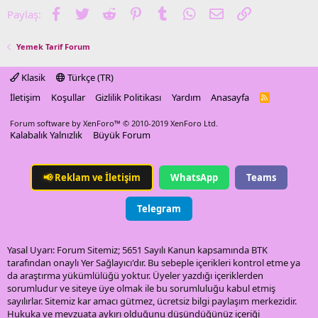
Facebook
Twitter
Reddit
Pinterest
Tumblr
WhatsApp
E-posta
Link
Paylaş:
Yemek Tarif Forum
Klasik
Türkçe (TR)
İletişim
Koşullar
Gizlilik Politikası
Yardım
Anasayfa
R
S
S
Forum software by XenForo™
© 2010-2019 XenForo Ltd.
Kalabalık Yalnızlık
Büyük Forum
📢
Reklam ve İletişim
WhatsApp
Teams
Telegram
Yasal Uyarı: Forum Sitemiz; 5651 Sayılı Kanun kapsamında BTK
tarafından onaylı Yer Sağlayıcı'dır. Bu sebeple içerikleri kontrol etme ya
da araştırma yükümlülüğü yoktur. Üyeler yazdığı içeriklerden
sorumludur ve siteye üye olmak ile bu sorumluluğu kabul etmiş
sayılırlar. Sitemiz kar amacı gütmez, ücretsiz bilgi paylaşım merkezidir.
Hukuka ve mevzuata aykırı olduğunu düşündüğünüz içeriği