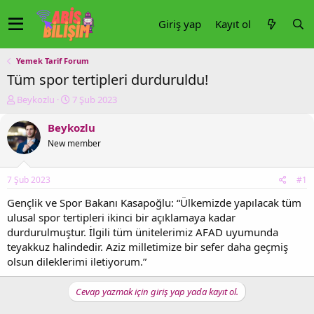
Giriş yap
Kayıt ol
Yemek Tarif Forum
Tüm spor tertipleri durduruldu!
K
B
Beykozlu
7 Şub 2023
o
a
n
ş
Beykozlu
u
l
New member
y
a
u
n
b
g
7 Şub 2023
#1
a
ı
ş
ç
Gençlik ve Spor Bakanı Kasapoğlu: “Ülkemizde yapılacak tüm
l
t
ulusal spor tertipleri ikinci bir açıklamaya kadar
a
a
durdurulmuştur. İlgili tüm ünitelerimiz AFAD uyumunda
t
r
teyakkuz halindedir. Aziz milletimize bir sefer daha geçmiş
a
i
olsun dileklerimi iletiyorum.”
n
h
i
Cevap yazmak için giriş yap yada kayıt ol.