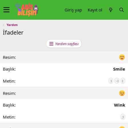
Giriş yap
Kayıt ol
Yardım
İfadeler
Yardım sayfası
Smile
:)
:-)
(:
Wink
;)