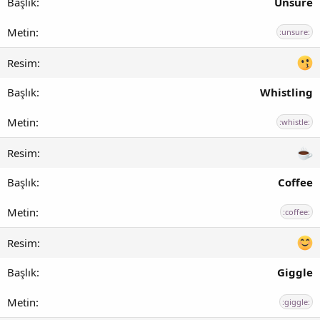
Unsure
:unsure:
Whistling
:whistle:
Coffee
:coffee:
Giggle
:giggle: