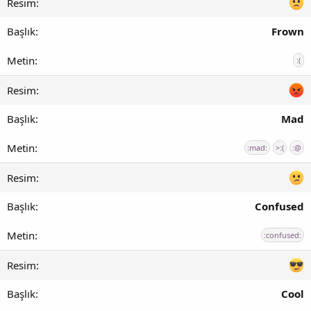
Frown
:(
Mad
:mad:
>:(
:@
Confused
:confused:
Cool