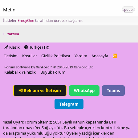
:poop:
İfadeler
EmojiOne
tarafından ücretsiz sağlanır.
Yardım
Klasik
Türkçe (TR)
İletişim
Koşullar
Gizlilik Politikası
Yardım
Anasayfa
R
S
S
Forum software by XenForo™
© 2010-2019 XenForo Ltd.
Kalabalık Yalnızlık
Büyük Forum
📢
Reklam ve İletişim
WhatsApp
Teams
Telegram
Yasal Uyarı: Forum Sitemiz; 5651 Sayılı Kanun kapsamında BTK
tarafından onaylı Yer Sağlayıcı'dır. Bu sebeple içerikleri kontrol etme ya
da araştırma yükümlülüğü yoktur. Üyeler yazdığı içeriklerden