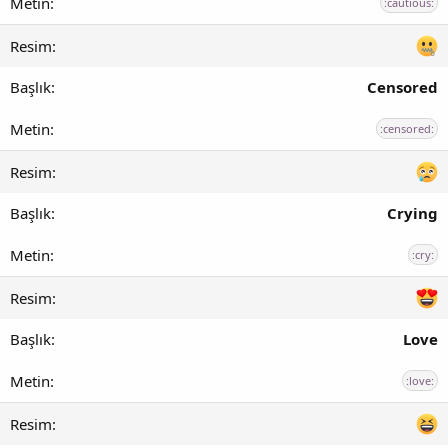
:cautious:
Censored
:censored:
Crying
:cry:
Love
:love: