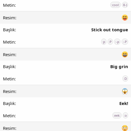
:cool:
8-)
Stick out tongue
:p
:P
:-p
:-P
Big grin
:D
Eek!
:eek:
:o