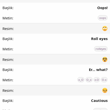
Oops!
:oops:
Roll eyes
:rolleyes:
Er... what?
o_O
O_o
o.O
O.o
Cautious