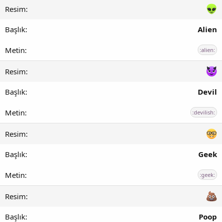
Alien
:alien:
Devil
:devilish:
Geek
:geek:
Poop