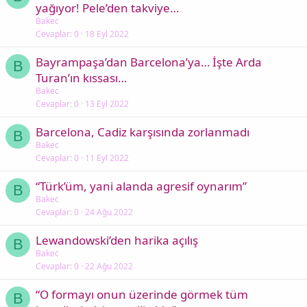
yağıyor! Pele’den takviye…
Bakec
Cevaplar
0
18 Eyl 2022
Bayrampaşa’dan Barcelona’ya… İşte Arda
B
Turan’ın kıssası…
Bakec
Cevaplar
0
13 Eyl 2022
Barcelona, Cadiz karşısında zorlanmadı
B
Bakec
Cevaplar
0
11 Eyl 2022
“Türk’üm, yani alanda agresif oynarım”
B
Bakec
Cevaplar
0
24 Ağu 2022
Lewandowski’den harika açılış
B
Bakec
Cevaplar
0
22 Ağu 2022
“O formayı onun üzerinde görmek tüm
B