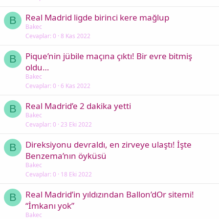
Real Madrid ligde birinci kere mağlup
B
Bakec
Cevaplar
0
8 Kas 2022
Pique’nin jübile maçına çıktı! Bir evre bitmiş
B
oldu…
Bakec
Cevaplar
0
6 Kas 2022
Real Madrid’e 2 dakika yetti
B
Bakec
Cevaplar
0
23 Eki 2022
Direksiyonu devraldı, en zirveye ulaştı! İşte
B
Benzema’nın öyküsü
Bakec
Cevaplar
0
18 Eki 2022
Real Madrid’in yıldızından Ballon’dOr sitemi!
B
“İmkanı yok”
Bakec