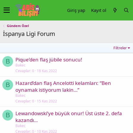
Giriş yap
Kayıt ol
Gündem Özel
İspanya Ligi Forum
Filtreler
Pique’den flaş jübile sonucu!
B
Bakec
Cevaplar
0
18 Kas 2022
Hazard’dan flaş Ancelotti kelamları: “Ben
B
oynamak istiyorum lakin…”
Bakec
Cevaplar
0
15 Kas 2022
Lewandowski’ye büyük onur! Üst üste 2. defa
B
kazandı…
Bakec
Cevaplar
0
10 Kas 2022