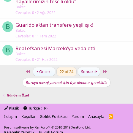
hayallerimizin tescili oldu”
Bakec
Cevaplar
0
2 Ağu 2022
Guaridola’dan transfere yeşil ışık!
B
Bakec
Cevaplar
0
1 Tem 2022
Real efsanesi Marcelo’ya veda etti
B
Bakec
Cevaplar
0
21 Haz 2022
First
Last
Önceki
22 of 24
Sonraki
Buraya mesaj yazmak için üye olmanız gereklidir.
Gündem Özel
Klasik
Türkçe (TR)
İletişim
Koşullar
Gizlilik Politikası
Yardım
Anasayfa
R
S
S
Forum software by XenForo™
© 2010-2019 XenForo Ltd.
Kalabalık Yalnızlık
Büyük Forum