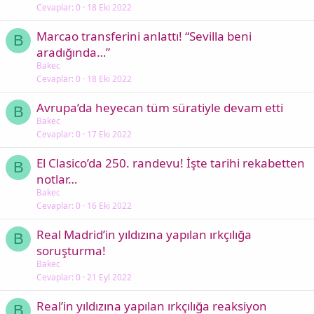
Cevaplar
0
18 Eki 2022
Marcao transferini anlattı! “Sevilla beni
B
aradığında…”
Bakec
Cevaplar
0
18 Eki 2022
Avrupa’da heyecan tüm süratiyle devam etti
B
Bakec
Cevaplar
0
17 Eki 2022
El Clasico’da 250. randevu! İşte tarihi rekabetten
B
notlar…
Bakec
Cevaplar
0
16 Eki 2022
Real Madrid’in yıldızına yapılan ırkçılığa
B
soruşturma!
Bakec
Cevaplar
0
21 Eyl 2022
Real’in yıldızına yapılan ırkçılığa reaksiyon
B